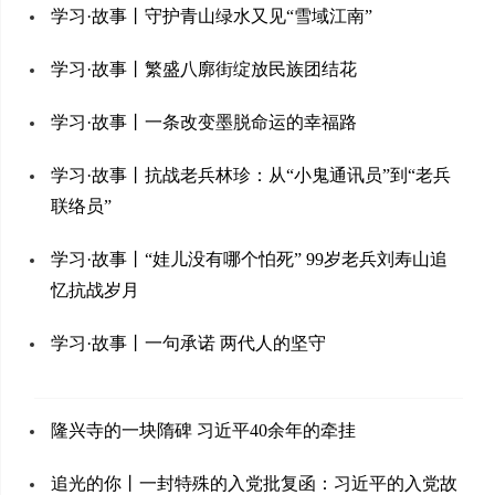
学习·故事丨守护青山绿水又见“雪域江南”
学习·故事丨繁盛八廓街绽放民族团结花
学习·故事丨一条改变墨脱命运的幸福路
学习·故事丨抗战老兵林珍：从“小鬼通讯员”到“老兵
联络员”
学习·故事丨“娃儿没有哪个怕死” 99岁老兵刘寿山追
忆抗战岁月
学习·故事丨一句承诺 两代人的坚守
隆兴寺的一块隋碑 习近平40余年的牵挂
追光的你丨一封特殊的入党批复函：习近平的入党故